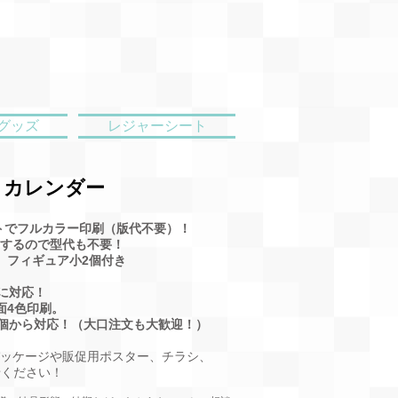
グッズ
レジャーシート
＋カレンダー
トでフルカラー印刷（版代不要）！
するので型代も不要！
個、フィギュア小2個付き
のに対応！
面4色印刷。
0個から対応！（大口注文も大歓迎！）
ッケージや販促用ポスター、チラシ、
せください！