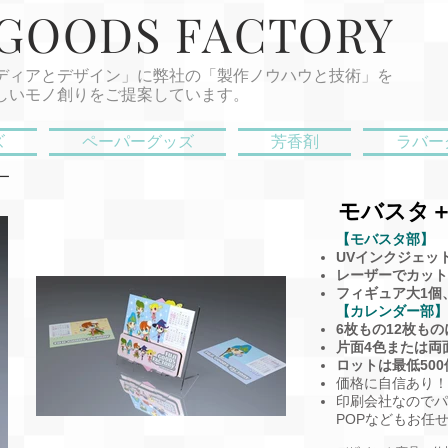
 GOODS FACTORY
ディアとデザイン」に弊社の「製作ノウハウと技術」を
しいモノ創りをご提案しています。
ズ
ペーパーグッズ
芳香剤
ラバー
ー
モバスタ
【モバスタ部】
UVインクジェッ
レーザーでカット
​フィギュア大1
【カレンダー部】
6枚もの12枚も
片面4色または両
ロットは最低50
価格に自信あり！
印刷会社なのでパ
POPなどもお任