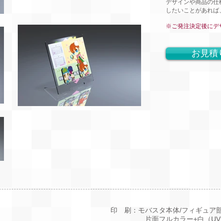
デザインや商品の仕
したいことがあれば
※ご発注
決定後にデ
お見積
印 刷：モバスタ本体/フィギュア
片面フルカラー+白（UVイ