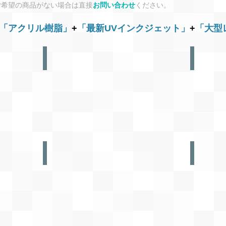
ご希望の商品がない場合は直接
お問い合わせ
ください。
「アクリル樹脂」
+
「最新UVインクジェット」
+
「大型
スマスタ(スマートホンスタンド)
フィギュア
横
サ
差
イ
し
ズ
タ
も
イ
パ
プ
ー
／
ツ
形
数
も
も
自
自
由！
由！
モバスタ(モバイルスタンド)
COMING 
後
新
差
商
し
品
タ
開
イ
発
プ
中！
／
形
も