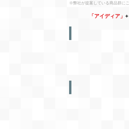
※弊社が提案している商品群に
「アイディア」
+
キーホルダー/チャーム
デ
ザ
イ
ン
／
形
を
オ
リ
ジ
ナ
バッジ／名札
ル
30mm
で
～
製
BIG
作
サ
イ
ズ
ま
で